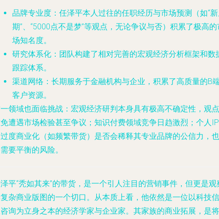
品牌专业度
：任泽平本人过往的任职经历与市场预测（如“新
期”、“5000点不是梦”等观点，无论争议与否）积累了极高的
场知名度。
研究体系化
：团队构建了相对完善的宏观经济分析框架和数
跟踪体系。
渠道网络
：长期服务于金融机构与企业，积累了高质量的B
客户资源。
这一领域也面临挑战：宏观经济研判本身具有极高不确定性，观
难免遭遇市场检验甚至争议；知识付费领域竞争日趋激烈；个人IP
的过度商业化（如频繁带货）是否会稀释其专业品牌的公信力，
是需要平衡的风险。
任泽平“秃如其来”的带货，是一个引人注目的营销事件，但更是观
其复杂商业版图的一个切口。从本质上看，他依然是一位以
科技
息咨询
为立身之本的经济学家与企业家。其家族的商业拓展，是