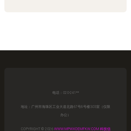
电话：020-241**
地址：广州市海珠区工业大道北路67号8号楼303室（仅限
办公）
COPYRIGHT © 2026
WWW.MPWXOEMFKW.COM
科技信