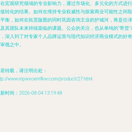
其在宏观研究领域的专业影响力，通过市场化、多元化的方式进
价值转化的结果。如何在维持专业权威性与探索商业可能性之间
得平衡，如何在拓宽版图的同时巩固咨询主业的护城河，将是任
平及其团队未来持续面临的课题。公众的关注，也从单纯的“带货”
象，深入到了对专家个人品牌运营与现代知识经济商业模式的好
与审视之中。
如若转载，请注明出处：
ttp://www.mpwxoemfkw.com/product/27.html
新时间：2026-08-04 13:19:48