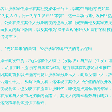
知名经济学家任泽平在其社交媒体平台上，以略带自嘲的“秃如其
”为切入点，公开为某生发产品“带货”，这一举动迅速引发网络热
议。公众在关注其个人形象转变的也再度将目光投向他及其家族
大而多元的商业版图，以及其作为“泽平宏观”创始人所深耕的科技
息咨询主业。
、 “秃如其来”的营销：经济学家跨界带货的背后逻辑
任泽平此次带货，巧妙地将个人特征（发际线）与产品（生发）
合，采用了时下流行的“自黑式”营销。这并非其首次涉足商业推广
但因其此前多以严谨的宏观经济学家形象示人，此举反差巨大，
而话题性十足。从商业角度看，这体现了其个人IP价值的深度开发
与变现尝试，也反映了在流量经济时代，即使是严肃领域的专家
也在探索与大众市场接轨的新路径。其庞大的粉丝基数与影响力
为这类跨界尝试提供了基础。