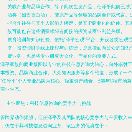
关联产业与品牌合作
。除了此次生发产品，任泽平此前已涉
酒类（如酱香白酒）、健康产品等领域的品牌合作或代言。
些合作往往与其个人影响力绑定，是其IP商业化的延伸。其
族可能也在这些消费领域有间接的投资或商业利益关联。
教育培训与知识付费
。依托“泽平宏观”平台，开设各类宏观
济、投资理财等线上课程与训练营，是直接面向公众的知识
费业务，也是将专业研究大众化、产品化的重要方式。
任泽平家族的商业版图以
专业的科技信息咨询
为轴心，向外辐射
资本投资、品牌商业合作、大众知识服务
等多个维度，形成了一
“任泽平”个人专业品牌为核心、轻重资产结合、B端与C端市场
的商业生态。
三、 主业聚焦：科技信息咨询的竞争力与挑战
尽管跨界动作频频，但任泽平及其团队的核心竞争力与主要收入
源，仍在于其科技信息咨询业务。该业务的优势在于：